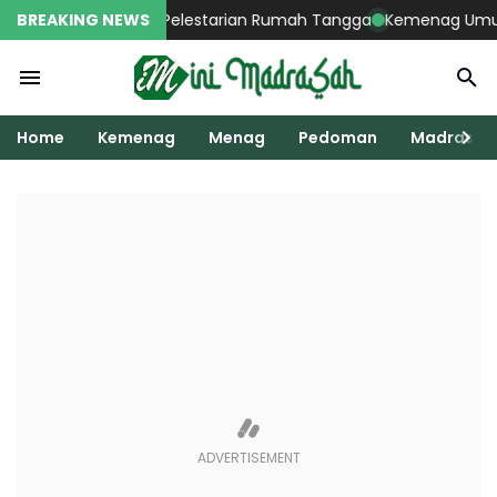
mbah Bab Khusus Pelestarian Rumah Tangga
BREAKING NEWS
Kemenag Umumkan H
Home
Kemenag
Menag
Pedoman
Madrasah