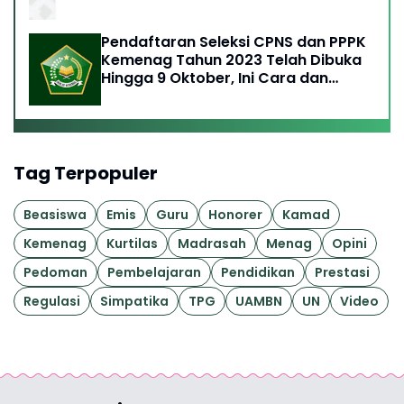
Pendaftaran Seleksi CPNS dan PPPK
Kemenag Tahun 2023 Telah Dibuka
Hingga 9 Oktober, Ini Cara dan
Syaratnya
Tag Terpopuler
Beasiswa
Emis
Guru
Honorer
Kamad
Kemenag
Kurtilas
Madrasah
Menag
Opini
Pedoman
Pembelajaran
Pendidikan
Prestasi
Regulasi
Simpatika
TPG
UAMBN
UN
Video