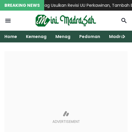
BREAKING NEWS
Menag Usulkan Revisi UU Perkawinan, Tambah Bab 
Home
Kemenag
Menag
Pedoman
Madrasah