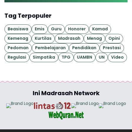
Tag Terpopuler
Beasiswa
Emis
Guru
Honorer
Kamad
Kemenag
Kurtilas
Madrasah
Menag
Opini
Pedoman
Pembelajaran
Pendidikan
Prestasi
Regulasi
Simpatika
TPG
UAMBN
UN
Video
Ini Madrasah Network