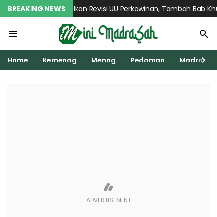
BREAKING NEWS
Menag Usulkan Revisi UU Perkawinan, Tambah Bab Khusus
Home
Kemenag
Menag
Pedoman
Madrasah