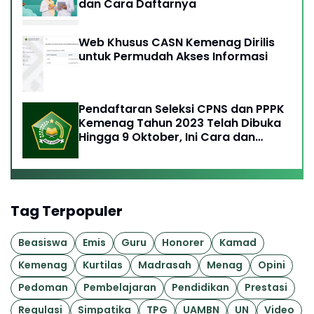
dan Cara Daftarnya
Web Khusus CASN Kemenag Dirilis
untuk Permudah Akses Informasi
Pendaftaran Seleksi CPNS dan PPPK
Kemenag Tahun 2023 Telah Dibuka
Hingga 9 Oktober, Ini Cara dan
Syaratnya
Tag Terpopuler
Beasiswa
Emis
Guru
Honorer
Kamad
Kemenag
Kurtilas
Madrasah
Menag
Opini
Pedoman
Pembelajaran
Pendidikan
Prestasi
Regulasi
Simpatika
TPG
UAMBN
UN
Video