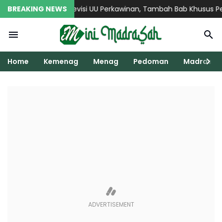
Menag Usulkan Revisi UU Perkawinan, Tambah Bab Khusus Peles
BREAKING NEWS
Home
Kemenag
Menag
Pedoman
Madrasah