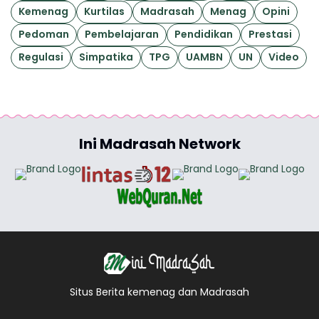
Kemenag
Kurtilas
Madrasah
Menag
Opini
Pedoman
Pembelajaran
Pendidikan
Prestasi
Regulasi
Simpatika
TPG
UAMBN
UN
Video
Ini Madrasah Network
Situs Berita kemenag dan Madrasah