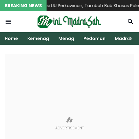
ag Usulkan Revisi UU Perkawinan, Tambah Bab Khusus Pelestar
BREAKING NEWS
Home
Kemenag
Menag
Pedoman
Madrasah