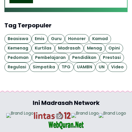
Syaratnya
Tag Terpopuler
Beasiswa
Emis
Guru
Honorer
Kamad
Kemenag
Kurtilas
Madrasah
Menag
Opini
Pedoman
Pembelajaran
Pendidikan
Prestasi
Regulasi
Simpatika
TPG
UAMBN
UN
Video
Ini Madrasah Network