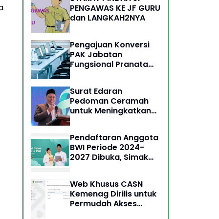
a
PENGAWAS KE JF GURU
dan LANGKAH2NYA
Pengajuan Konversi
PAK Jabatan
Fungsional Pranata
Komputer Tahun 2023
Surat Edaran
Pedoman Ceramah
untuk Meningkatkan
Kerukunan Umat
Pendaftaran Anggota
BWI Periode 2024-
2027 Dibuka, Simak
Syarat dan Cara
Daftarnya
Web Khusus CASN
Kemenag Dirilis untuk
Permudah Akses
Informasi