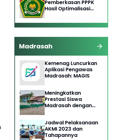
Pemberkasan PPPK
Hasil Optimalisasi
Dibuka Hingga 28
September 2023, Ini
Ketentuannya
Madrasah
Kemenag Luncurkan
Aplikasi Pengawas
Madrasah: MAGIS
Meningkatkan
Prestasi Siswa
Madrasah dengan
Tiga Faktor Penting
Ini!
Jadwal Pelaksanaan
a
AKMI 2023 dan
Tahapannya