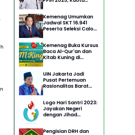
PPIH 2025, Kuota
Petugas Kembali
Normal Berdasarkan
Kemenag Umumkan
Kebijakan Arab Saudi
r
Jadwal SKT 16.941
Peserta Seleksi Calon
PPPK Tahap II
Kemenag Buka Kursus
eh
Baca Al-Qur'an dan
Kitab Kuning di
Ramadan 1446 H
UIN Jakarta Jadi
Pusat Pertemuan
Rasionalitas Barat
an
dan Spiritualitas
Timur: Menteri Agama
Logo Hari Santri 2023:
Jayakan Negeri
dengan Jihad
Intelektual di Era
Transformasi Digital
Pengisian DRH dan