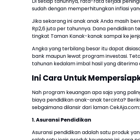
Di setiap tahunnya, rata-rata terjadi penin
sudah dengan memperhitungkan inflasi yan
Jika sekarang ini anak anak Anda masih beru
Rp2,6 juta per tahunnya. Dana pendidikan t
tingkat Taman Kanak-kanak sampai ke jenja
Angka yang terbilang besar itu dapat disia
bank maupun lewat program investasi. Tetap
tahunan kedalam imbal hasil yang diterima
Ini Cara Untuk Mempersiap
Nah program keuangan apa saja yang pal
biaya pendidikan anak-anak tercinta? Beri
sebgaimana dilansir dari laman CekAja.com:
1. Asuransi Pendidikan
Asuransi pendidikan adalah satu produk ya
salah satu jenis produk keuangan ini, cara 