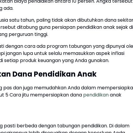
gkatan biaya pendidikan antara 10 persen. Angka tersebut
g ada.
sia satu tahun, paling tidak akan dibutuhkan dana sekita
ersebut ditabung guna persiapan pendidikan anak sejak di
ng perguruan tinggi.
sati dengan cara ada program tabungan yang dipunyai ol
i jangan lupa untuk selalu memasukkan aspek inflasi
 di setiap produk keuangan yang Anda gunakan.
kan Dana Pendidikan Anak
ing pas dan juga memudahkan Anda dalam mempersiapk
kut 5 Cara jitu mempersiapkan dana
pendidikan
anak
ng pasti berbeda dengan tabungan pendidikan. Di dalam
pencairannya lebih disesuaikan dengan keperluan Anda.