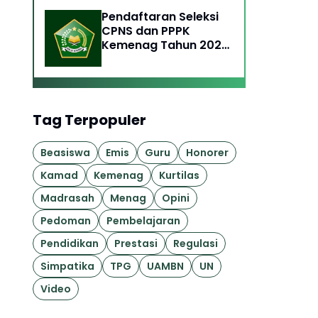
Pendaftaran Seleksi
CPNS dan PPPK
Kemenag Tahun 2023
Telah Dibuka Hingga 9
Oktober, Ini Cara dan
Syaratnya
Tag Terpopuler
Beasiswa
Emis
Guru
Honorer
Kamad
Kemenag
Kurtilas
Madrasah
Menag
Opini
Pedoman
Pembelajaran
Pendidikan
Prestasi
Regulasi
Simpatika
TPG
UAMBN
UN
Video