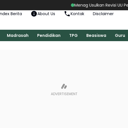
Menag Usulkan Revisi UU Perkawina
Index Berita
About Us
Kontak
Disclaimer
Madrasah
Pendidikan
TPG
Beasiswa
Guru