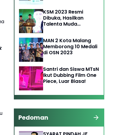
KSM 2023 Resmi
Dibuka, Hasilkan
na
Talenta Muda
Berprestasi
MAN 2 Kota Malang
Memborong 10 Medali
k
di OSN 2023
Santri dan Siswa MTsN
Ikut Dubbing Film One
Piece, Luar Biasa!
u
Pedoman
SYARAT PINDAH JF